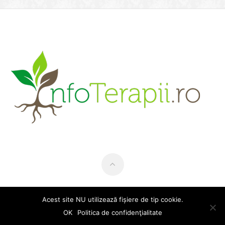
© 2006 - 2025 InfoTerapii.ro
Acest site NU utilizează fișiere de tip cookie.
OK
Politica de confidenţialitate