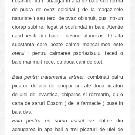
cutanate, va fi adaugat in apa de baie sub forma
de pudra de ovaz coloidal ( de la magazinele
naturiste ) sau terci de ovaz obisnuit, pus intr-un
ciorap subtire, legat si scufundat in baie. Atentie
cand iesiti din baie : devine alunecos. O alta
substanta care poate calma mancarimea este
otetul
; pentru calmarea psoriazisului faceti o
baie mai mult rece, cu doua cani de otet.
Baia pentru tratamentul artritei
, combinati patru
picaturi de ulei de ienupar si cate doua picaturi
de ulei de levantica, chiparos si rozmarin, cu o
cana de saruri Epsom ( de la farmacie ) puse in
baia dvs.
Baia pentru un somn linistit
se obtine din
adaugarea in apa baii a trei picaturi de ulei de