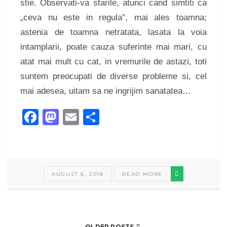
stie. Observati-va starile, atunci cand simtiti ca
„ceva nu este in regula”, mai ales toamna;
astenia de toamna netratata, lasata la voia
intamplarii, poate cauza suferinte mai mari, cu
atat mai mult cu cat, in vremurile de astazi, toti
suntem preocupati de diverse probleme si, cel
mai adesea, uitam sa ne ingrijim sanatatea…
Facebook
Mastodon
Email
Share
AUGUST 6, 2018
READ MORE
OLDER POSTS