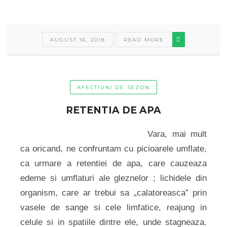
AUGUST 16, 2018
READ MORE
AFECTIUNI DE SEZON
RETENTIA DE APA
Vara, mai mult
ca oricand, ne confruntam cu picioarele umflate,
ca urmare a retentiei de apa, care cauzeaza
edeme si umflaturi ale gleznelor ; lichidele din
organism, care ar trebui sa „calatoreasca” prin
vasele de sange si cele limfatice, reajung in
celule si in spatiile dintre ele, unde stagneaza.