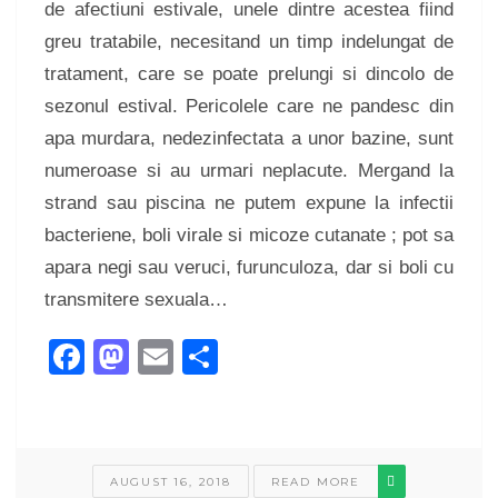
de afectiuni estivale, unele dintre acestea fiind
greu tratabile, necesitand un timp indelungat de
tratament, care se poate prelungi si dincolo de
sezonul estival. Pericolele care ne pandesc din
apa murdara, nedezinfectata a unor bazine, sunt
numeroase si au urmari neplacute. Mergand la
strand sau piscina ne putem expune la infectii
bacteriene, boli virale si micoze cutanate ; pot sa
apara negi sau veruci, furunculoza, dar si boli cu
transmitere sexuala…
Facebook
Mastodon
Email
Share
AUGUST 16, 2018
READ MORE