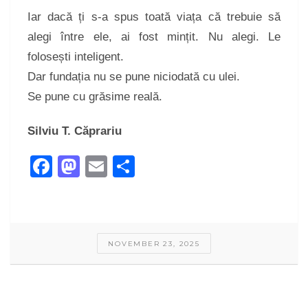
Iar dacă ți s-a spus toată viața că trebuie să
alegi între ele, ai fost mințit. Nu alegi. Le
folosești inteligent.
Dar fundația nu se pune niciodată cu ulei.
Se pune cu grăsime reală.
Silviu T. Căprariu
Facebook
Mastodon
Email
Share
NOVEMBER 23, 2025