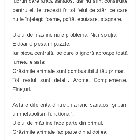
lucruri care arată sănătos, dar nu sunt construite
pentru el, te trezești în tot felul de stări pe care
nu le înțelegi: foame, poftă, epuizare, stagnare.
Uleiul de măsline nu e problema. Nici soluția.
E doar o piesă în puzzle.
Iar piesa centrală, pe care o ignoră aproape toată
lumea, e asta:
Grăsimile animale sunt combustibilul tău primar.
Tot restul sunt detalii. Arome. Complemente.
Finețuri.
Asta e diferența dintre „mănânc sănătos” și „am
un metabolism funcțional”.
Uleiul de măsline face parte din primul.
Grăsimile animale fac parte din al doilea.