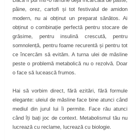
Dacă îl pui într-o farfurie deja încărcată de paste,
pâine, orez, cartofi și tot festivalul de amidon
modern, nu ai obținut un preparat sănătos. Ai
obținut o combinație perfectă pentru stocare de
grăsime, pentru insulină crescută, pentru
somnolență, pentru foame recurentă și pentru tot
ce încercăm să evităm. A turna ulei de măsline
peste o problemă metabolică nu o rezolvă. Doar
o face să lucească frumos.
Hai să vorbim direct, fără ezitări, fără formule
elegante: uleiul de măsline face bine atunci când
mediul din jurul lui îi permite. Face rău atunci
când îți bați joc de context. Metabolismul tău nu
lucrează cu reclame, lucrează cu biologie.