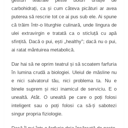
gesturi teatrale peste boluri uriașe de
carbohidrați, ca și cum câteva picături ar avea
puterea să rescrie tot ce ai pus sub ele. Ai spune
că trăim într-o liturghie culinară, unde lingura de
ulei extravirgin e tratată ca o sticluță cu apă
sfințită. Dacă o pui, ești „healthy”; dacă nu o pui,
ai ratat mântuirea metabolică.
Dar hai să ne oprim teatrul și să scoatem farfuria
în lumina crudă a biologiei. Uleiul de măsline nu
e nici salvatorul tău, nici problema ta. Nu e
binele suprem și nici inamicul de serviciu. E o
unealtă. Atât. O unealtă pe care o poți folosi
inteligent sau o poți folosi ca să-ți sabotezi
singur propria fiziologie.