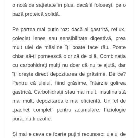
o notă de sațietate în plus, dacă îl folosești pe o
bază proteică solidă.
Pe partea mai puțin roz: dacă ai gastrită, reflux,
colecist leneș sau sensibilitate digestivă, prea
mult ulei de măsline îți poate face rău. Poate
chiar să-ți pornească o criză de bilă. Combinația
cu carbohidrați mulți nu doar că nu te ajută, dar
îți crește direct depozitarea de grăsime. De ce?
Pentru că uleiul, fiind grăsime, întârzie golirea
gastrică. Carbohidrații stau mai mult, insulina stă
mai mult, depozitarea e mai eficientă. Un fel de
„pachet complet” pentru acumulare. Fiziologie
pură, nu filozofie.
Și mai e ceva ce foarte puțini recunosc: uleiul de