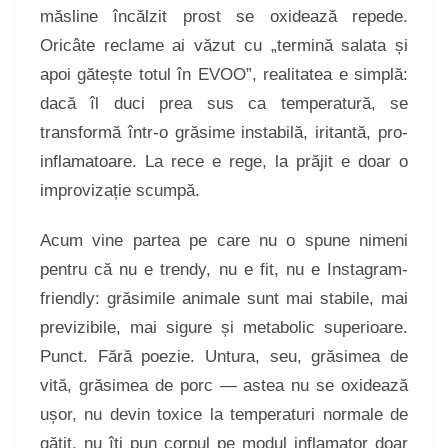
măsline încălzit prost se oxidează repede.
Oricâte reclame ai văzut cu „termină salata și
apoi gătește totul în EVOO”, realitatea e simplă:
dacă îl duci prea sus ca temperatură, se
transformă într-o grăsime instabilă, iritantă, pro-
inflamatoare. La rece e rege, la prăjit e doar o
improvizație scumpă.
Acum vine partea pe care nu o spune nimeni
pentru că nu e trendy, nu e fit, nu e Instagram-
friendly: grăsimile animale sunt mai stabile, mai
previzibile, mai sigure și metabolic superioare.
Punct. Fără poezie. Untura, seu, grăsimea de
vită, grăsimea de porc — astea nu se oxidează
ușor, nu devin toxice la temperaturi normale de
gătit, nu îți pun corpul pe modul inflamator doar