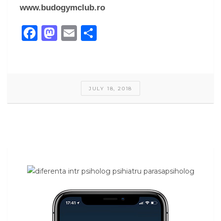
www.budogymclub.ro
Facebook
Mastodon
Email
Share
JULY 18, 2018