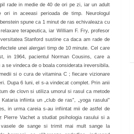
il rade in medie de 40 de ori pe zi, iar un adult
 ori in aceeasi perioada de timp. Neurologul
benstein spune ca 1 minut de ras echivaleaza cu
elaxare terapeutica, iar William F. Fry, profesor
niversitatea Stanford sustine ca daca am rade de
efectele unei alergari timp de 10 minute. Cel care
ost, in 1964, pacientul Norman Cousins, care a
u a se vindeca de o boala considerata ireversibila.
medii si o cura de vitamina C ; fiecare vizionare
ri. Dupa 6 luni, el s-a vindecat complet. Prin anii
um de clovn si utiliza umorul si rasul ca metode
Kataria infiinta un „club de ras”, „yoga rasului”
, in urma careia s-au infiintat mii de astfel de
z Pierre Vachet a studiat psihologia rasului si a
vasele de sange si trimit mai mult sange la