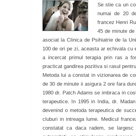
Se stie ca un cop
numai de 20 de
francez Henri Ru
45 de minute de r
asociat la Clinica de Psihiatrie de la U
100 de ori pe zi, aceasta ar echivala cu 
a incercat primul terapia prin ras a f
practicat gandirea pozitiva si rasul pentr
Metoda lui a constat in vizionarea de co
de 30 de minute ii asigura 2 ore fara dure
1980 dr. Patch Adams se imbraca in cost
terapeutice. In 1995 in India, dr. Madan 
devenind o metoda terapeutica de succes
cluburi in intreaga lume. Medicul france
constatat ca daca radem, se largesc 