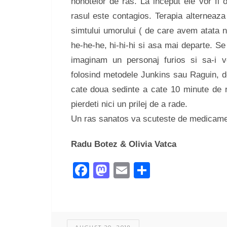
hohotelor de ras. La inceput ele vor fi 
rasul este contagios. Terapia alterneaza 
simtului umorului ( de care avem atata n
he-he-he, hi-hi-hi si asa mai departe. Se
imaginam un personaj furios si sa-i v
folosind metodele Junkins sau Raguin,
cate doua sedinte a cate 10 minute de ras
pierdeti nici un prilej de a rade.
Un ras sanatos va scuteste de medicame
Radu Botez & Olivia Vatca
Facebook
Mastodon
Email
Share