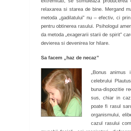
extremitati, se stimuleaza producerea
relaxarea si starea de bine. Mergand ma
metoda „gadilatului” nu – efectiv, ci pri
pentru obtinerea rasului. Psihologul amer
da metoda „exagerarii starii de spirit” ca
devierea si devenirea lor hilare.
Sa facem „haz de necaz”
„Bonus animus i
celebrului Plautu
buna-dispozitie 
sus, chiar in caz
poate fi rasul sar
organismului, elib
cazul rasului com