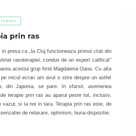
TERAPII
ia prin ras
t in presa ca „la Cluj functioneaza primul club din
stinat rasoterapiei, condus de un expert calificat”
atoarea acestui grup fiind Magdalena Oana. Cu alta
 pe micul ecran am avut o stire despre un astfel
p, din Japonia, se pare. In sfarsit, asemenea
 de terapie prin ras au aparut peste tot, inclusiv,
vazut, si la noi in tara. Terapia prin ras este, de
i senzatiei de relaxare, optimism, buna-dispozitie.