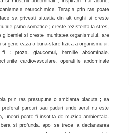
agma si muschii abdominali ; inspiram mai adanc,
canismele neurochimice. Terapia prin ras poate
face sa privesti situatia din alt unghi si creste
unile psiho-somatice ; creste rezistenta la stres,
 glicemiei si creste imunitatea organismului, are
ei si genereaza o buna-stare fizica a organismului.
 fi : ptoza, glaucomul, herniile abdominale,
ectiunile cardiovasculare, operatiile abdominale
apia prin ras presupune o ambianta placuta ; ea
e preferat parcuri sau paduri unde aerul nu este
a, uneori poate fi insotita de muzica ambientala.
 libera si profunda, apoi se trece la declansarea