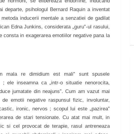
 de hormoni, se elibereaza endorfine, inducand
i departe, psihologul Bernard Raquin a inventat
n metoda inducerii mentale a senzatiei de gadilat
ican Edna Junkins, considerata „guru”-ul rasului,
re consta in exagerarea emotiilor negative pana la
n mala re dimidium est mali” sunt spusele
s ; ele inseamna ca „intr-o situatie nenorocita,
reduce jumatate din neajuns”. Cum am vazut mai
 de emotii negative raspunsul fizic, involuntar,
castic, ironic, nervos ; scopul lui este „pazirea”
erarea de stari tensionate. Cu atat mai mult, in
ic si cel provocat de terapie, rasul antreneaza