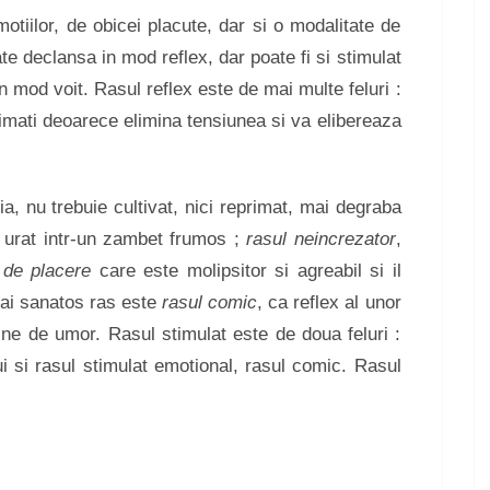
tiilor, de obicei placute, dar si o modalitate de
ate declansa in mod reflex, dar poate fi si stimulat
 mod voit. Rasul reflex este de mai multe feluri :
imati deoarece elimina tensiunea si va elibereaza
ia, nu trebuie cultivat, nici reprimat, mai degraba
us urat intr-un zambet frumos ;
rasul neincrezator
,
 de placere
care este molipsitor si agreabil si il
mai sanatos ras este
rasul comic
, ca reflex al unor
ine de umor. Rasul stimulat este de doua feluri :
lui si rasul stimulat emotional, rasul comic. Rasul