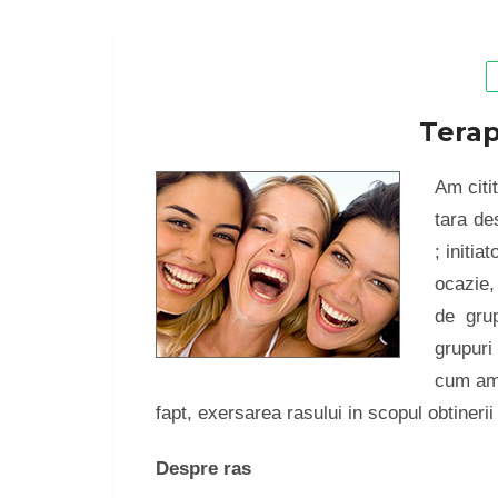
Terap
Am citi
tara de
; initi
ocazie,
de gru
grupuri
cum am 
fapt, exersarea rasului in scopul obtineri
Despre ras