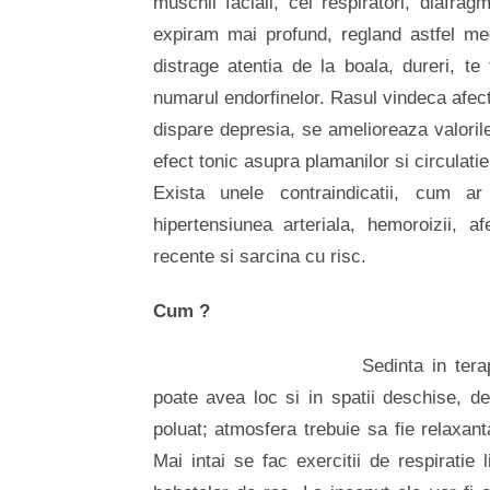
muschii faciali, cei respiratori, diafr
expiram mai profund, regland astfel me
distrage atentia de la boala, dureri, te 
numarul endorfinelor. Rasul vindeca afecti
dispare depresia, se amelioreaza valorile
efect tonic asupra plamanilor si circulati
Exista unele contraindicatii, cum ar
hipertensiunea arteriala, hemoroizii, af
recente si sarcina cu risc.
Cum ?
Sedinta in ter
poate avea loc si in spatii deschise, d
poluat; atmosfera trebuie sa fie relaxant
Mai intai se fac exercitii de respiratie