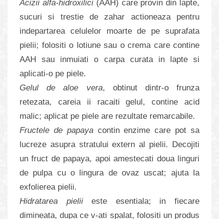
Acizii alfa-hidroxilici
(AAH) care provin din lapte,
sucuri si trestie de zahar actioneaza pentru
indepartarea celulelor moarte de pe suprafata
pielii; folositi o lotiune sau o crema care contine
AAH sau inmuiati o carpa curata in lapte si
aplicati-o pe piele.
Gelul de aloe vera
, obtinut dintr-o frunza
retezata, careia ii racaiti gelul, contine acid
malic; aplicat pe piele are rezultate remarcabile.
Fructele de papaya
contin enzime care pot sa
lucreze asupra stratului extern al pielii. Decojiti
un fruct de papaya, apoi amestecati doua linguri
de pulpa cu o lingura de ovaz uscat; ajuta la
exfolierea pielii.
Hidratarea pielii
este esentiala; in fiecare
dimineata, dupa ce v-ati spalat, folositi un produs