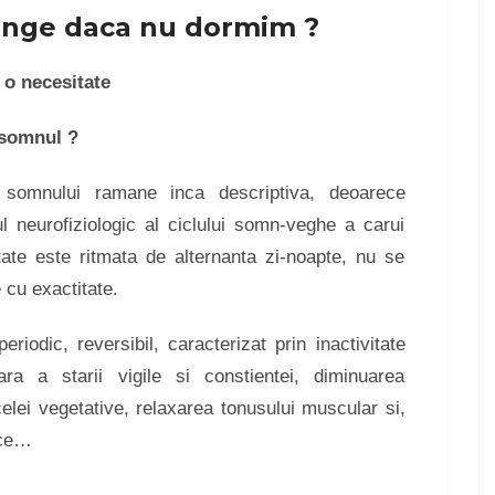
junge daca nu dormim ?
o necesitate
 somnul ?
a somnului ramane inca descriptiva, deoarece
ul neurofiziologic al ciclului somn-veghe a carui
itate este ritmata de alternanta zi-noapte, nu se
 cu exactitate.
iodic, reversibil, caracterizat prin inactivitate
ara a starii vigile si constientei, diminuarea
a celei vegetative, relaxarea tonusului muscular si,
rice…