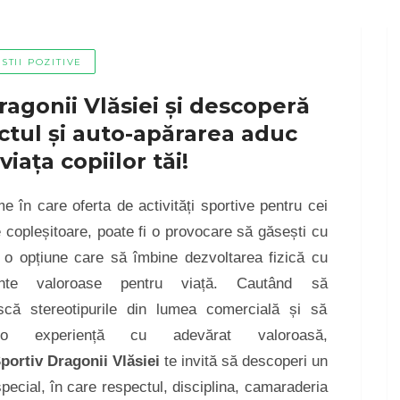
STII POZITIVE
ragonii Vlăsiei și descoperă
ctul și auto-apărarea aduc
viața copiilor tăi!
me în care oferta de activități sportive pentru cei
 copleșitoare, poate fi o provocare să găsești cu
 o opțiune care să îmbine dezvoltarea fizică cu
inte valoroase pentru viață. Cautând să
că stereotipurile din lumea comercială și să
o experiență cu adevărat valoroasă,
portiv Dragonii Vlăsiei
te invită să descoperi un
pecial, în care respectul, disciplina, camaraderia