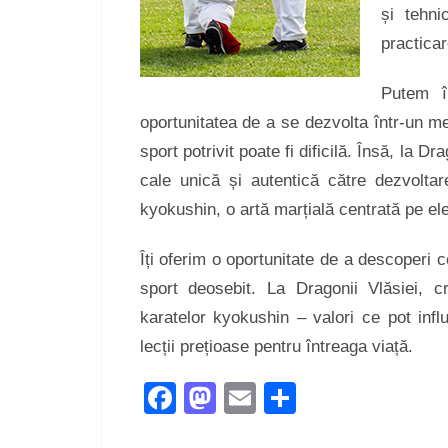
și tehni
practica
Putem în
oportunitatea de a se dezvolta într-un me
sport potrivit poate fi dificilă. Însă, la 
cale unică și autentică către dezvoltarea
kyokushin, o artă marțială centrată pe el
Îți oferim o oportunitate de a descoperi
sport deosebit. La Dragonii Vlăsiei, 
karatelor kyokushin – valori ce pot influe
lecții prețioase pentru întreaga viață.
Facebook
Mastodon
Email
Share