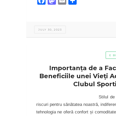
Facebook
Mastodon
Email
Share
JULY 30, 2023
E B
Importanța de a Fac
Beneficiile unei Vieți A
Clubul Sporti
Stilul d
riscuri pentru sănătatea noastră, indifere
tehnologia ne oferă confort și comoditat