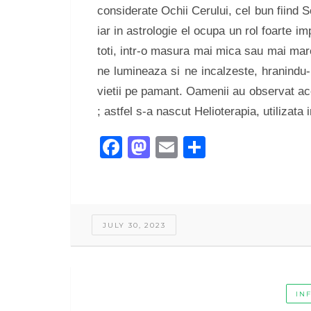
considerate Ochii Cerului, cel bun fiind S
iar in astrologie el ocupa un rol foarte i
toti, intr-o masura mai mica sau mai mare
ne lumineaza si ne incalzeste, hranindu-
vietii pe pamant. Oamenii au observat ace
; astfel s-a nascut Helioterapia, utiliza
Facebook
Mastodon
Email
Share
JULY 30, 2023
IN