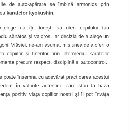
cile de auto-apărare se îmbină armonios prin
rea
karatelor kyokushin
.
țelege că îți dorești să oferi copilului tău
diu sănătos și valoros, iar decizia de a alege un
Dragonii Vlăsiei, ne-am asumat misiunea de a oferi o
 copiilor și tinerilor prin intermediul karatelor
emente precum respect, disciplină și autocontrol.
 ce poate însemna cu adevărat practicarea acestui
credem în valorile autentice care stau la baza
nța pozitiv viața copiilor noștri și îi pot învăța