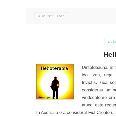
AUGUST 1, 2023
DES
Hel
Dintotdeauna, in t
idol, zeu, rege
Invictis, ziua soa
considerau lumina
vindecatoare era
atunci este recun
In Australia era considerat Fiul Creatoru