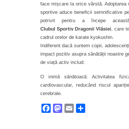
face mișcare la orice vârstă. Adoptarea un
sportive aduce beneficii semnificative p
potrivit pentru a începe aceast
Clubul Sportiv Dragonii Vlăsiei
, care t
cadrul orelor de karate kyokushin.
Indiferent dacă suntem copii, adolescenț
impact pozitiv asupra sănătății noastre ge
de viață activ includ:
O inimă sănătoasă: Activitatea fizică
cardiovascular, reducând riscul apariți
cerebrale.
Facebook
Mastodon
Email
Share