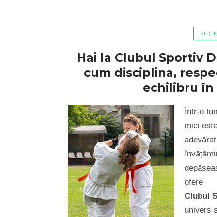
SUGE
Hai la Clubul Sportiv D
cum disciplina, respe
echilibru în 
Într-o lu
mici este
adevărat
învățăm
depășeas
ofere 
Clubul S
univers s