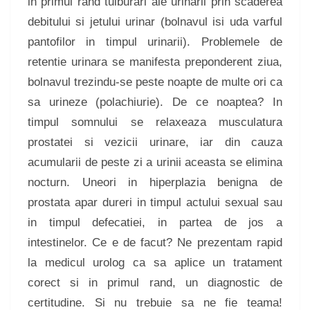
in primul rand tulburari ale urinarii prin scaderea
debitului si jetului urinar (bolnavul isi uda varful
pantofilor in timpul urinarii). Problemele de
retentie urinara se manifesta preponderent ziua,
bolnavul trezindu-se peste noapte de multe ori ca
sa urineze (polachiurie). De ce noaptea? In
timpul somnului se relaxeaza musculatura
prostatei si vezicii urinare, iar din cauza
acumularii de peste zi a urinii aceasta se elimina
nocturn. Uneori in hiperplazia benigna de
prostata apar dureri in timpul actului sexual sau
in timpul defecatiei, in partea de jos a
intestinelor. Ce e de facut? Ne prezentam rapid
la medicul urolog ca sa aplice un tratament
corect si in primul rand, un diagnostic de
certitudine. Si nu trebuie sa ne fie teama!