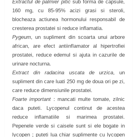
Extractul de palmier pitic
sub forma de capsule,
160 mg, cu 85-95% acizi grasi si steroli,
blocheaza actiunea hormonului responsabil de
cresterea prostatei si reduce inflamatia.
Pygeum
, un supliment din scoarta unui arbore
african, are efect antiinflamator al hipertrofiei
prostatei, reduce edemul si ajuta in cazurile de
urinare nocturna.
Extract din radacina uscata de urzica
, un
supliment din care luati 250 mg de doua ori pe zi,
care reduce dimensiunile prostatei.
Foarte important
: mancati multe tomate, zilnic
daca puteti. Lycopenul continut de acestea
reduce inflamatiile si marimea prostatei.
Pepenele verde si caisele sunt si ele bogate in
lycopen ; puteti lua chiar suplimente cu lycopen